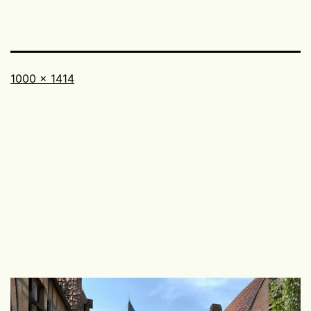
Taille
1000 × 1414
originale